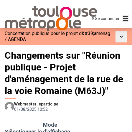
Men
Se connecter
Concertation publique pour le projet d&#39;aménagement de la rue de la voie Romaine (M63J)
Menu p
/
AGENDA
Changements sur "Réunion
publique - Projet
d'aménagement de la rue de
la voie Romaine (M63J)"
Webmaster jeparticipe
01/08/2025 10:52
Mode
Sélectionner le
d'affichage