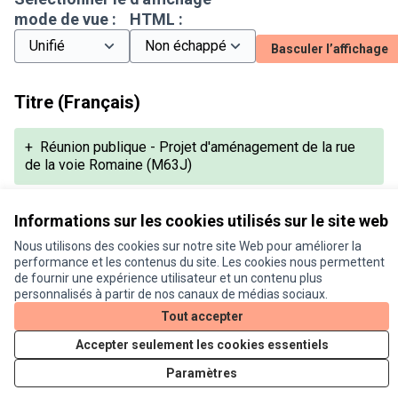
mode de vue :
HTML :
Basculer l’affichage
Titre (Français)
+
Réunion publique - Projet d'aménagement de la rue
de la voie Romaine (M63J)
Informations sur les cookies utilisés sur le site web
Description (Français)
Nous utilisons des cookies sur notre site Web pour améliorer la
performance et les contenus du site. Les cookies nous permettent
+
de fournir une expérience utilisateur et un contenu plus
Une réunion publique de présentation du projet est
personnalisés à partir de nos canaux de médias sociaux.
organisée :
Tout accepter
Le mercredi 17 septembre à 18h.
A la Mairie de Gagnac-sur-Garonne, 6 place de la
Accepter seulement les cookies essentiels
république, 31150 Gagnac-sur-Garonne.
Paramètres