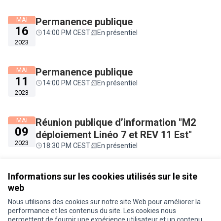
MAI
Permanence publique
16
14:00 PM CEST
En présentiel
2023
MAI
Permanence publique
11
14:00 PM CEST
En présentiel
2023
MAI
Réunion publique d’information "M2
09
déploiement Linéo 7 et REV 11 Est"
2023
18:30 PM CEST
En présentiel
Voir toutes les rencontres annulées
Informations sur les cookies utilisés sur le site
web
Nous utilisons des cookies sur notre site Web pour améliorer la
Conditions d'utilisation
performance et les contenus du site. Les cookies nous
Paramètres des cookies
permettent de fournir une expérience utilisateur et un contenu