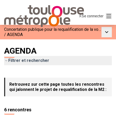
Menu
Se connecter
Concertation publique pour la requalification de la voie M2
Menu p
/
AGENDA
AGENDA
Filtrer et rechercher
Passer la carte
Leaflet
|
©
OpenStreetMap
contributors
L'élément suivant est une carte qui présente les éléments de c
+
Retrouvez sur cette page toutes les rencontres
−
qui jalonnent le projet de requalification de la M2 :
6 rencontres