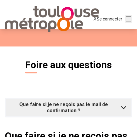
Menu
Se connecter
Foire aux questions
Que faire si je ne reçois pas le mail de
confirmation ?
Que faire si je ne reçois pas