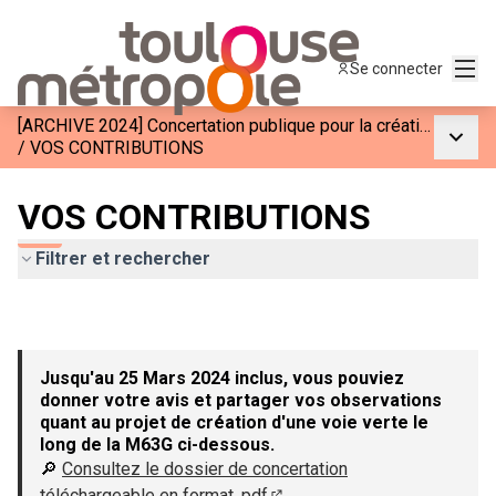
Menu
Se connecter
[ARCHIVE 2024] Concertation publique pour la création d&#39;une voie verte le long de la M63G
Menu p
/
VOS CONTRIBUTIONS
VOS CONTRIBUTIONS
Filtrer et rechercher
Jusqu'au 25 Mars 2024 inclus, vous pouviez
donner votre avis et partager vos observations
quant au projet de création d'une voie verte le
long de la M63G ci-dessous.
🔎
Consultez le dossier de concertation
téléchargeable en format .pdf