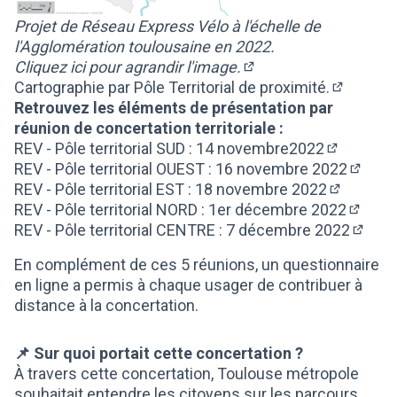
Projet de Réseau Express Vélo à l'échelle de
l'Agglomération toulousaine en 2022.
Cliquez ici pour agrandir l'image.
(S'ouvre dans un nouv
Cartographie par Pôle Territorial de proximité.
(S'ouvre 
Retrouvez les éléments de présentation par
réunion de concertation territoriale :
REV - Pôle territorial SUD : 14 novembre2022
(S'ouvre d
REV - Pôle territorial OUEST : 16 novembre 2022
(S'ouv
REV - Pôle territorial EST : 18 novembre 2022
(S'ouvre 
REV - Pôle territorial NORD : 1er décembre 2022
(S'ouv
REV - Pôle territorial CENTRE : 7 décembre 2022
(S'ouv
En complément de ces 5 réunions, un questionnaire
en ligne a permis à chaque usager de contribuer à
distance à la concertation.
📌 Sur quoi portait cette concertation ?
À travers cette concertation, Toulouse métropole
souhaitait entendre les citoyens sur les parcours