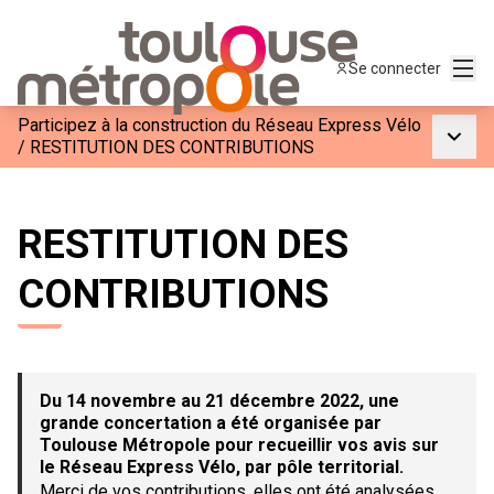
Menu
Se connecter
Participez à la construction du Réseau Express Vélo
Menu p
/
RESTITUTION DES CONTRIBUTIONS
RESTITUTION DES
CONTRIBUTIONS
Du 14 novembre au 21 décembre 2022, une
grande concertation a été organisée par
Toulouse Métropole pour recueillir vos avis sur
le Réseau Express Vélo, par pôle territorial.
Merci de vos contributions, elles ont été analysées