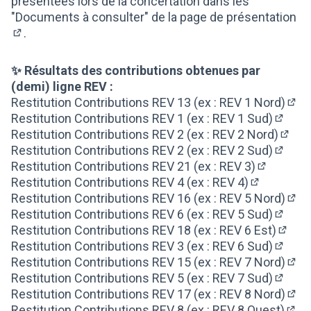
présentées lors de la concertation dans les
"Documents à consulter" de la
page de présentation
.
(S'ouvre dans un nouvel onglet)
✨ Résultats des contributions obtenues par
(demi) ligne REV :
Restitution Contributions REV 13 (ex : REV 1 Nord)
(S'o
Restitution Contributions REV 1 (ex : REV 1 Sud)
(S'ouv
Restitution Contributions REV 2 (ex : REV 2 Nord)
(S'ou
Restitution Contributions REV 2 (ex : REV 2 Sud)
(S'ouv
Restitution Contributions REV 21 (ex : REV 3)
(S'ouvre 
Restitution Contributions REV 4 (ex : REV 4)
(S'ouvre da
Restitution Contributions REV 16 (ex : REV 5 Nord)
(S'o
Restitution Contributions REV 6 (ex : REV 5 Sud)
(S'ouv
Restitution Contributions REV 18 (ex : REV 6 Est)
(S'ouv
Restitution Contributions REV 3 (ex : REV 6 Sud)
(S'ouv
Restitution Contributions REV 15 (ex : REV 7 Nord)
(S'o
Restitution Contributions REV 5 (ex : REV 7 Sud)
(S'ouv
Restitution Contributions REV 17 (ex : REV 8 Nord)
(S'o
Restitution Contributions REV 8 (ex : REV 8 Ouest)