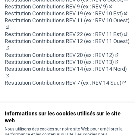
(S'o
Restitution Contributions REV 9 (ex : REV 9)
(S'ouvre da
Restitution Contributions REV 19 (ex : REV 10 Est)
(S'o
Restitution Contributions REV 11 (ex : REV 10 Ouest)
(S'ouvre dans un nouvel onglet)
Restitution Contributions REV 22 (ex : REV 11 Est)
(S'o
Restitution Contributions REV 12 (ex : REV 11 Ouest)
(S'ouvre dans un nouvel onglet)
Restitution Contributions REV 20 (ex : REV 12)
(S'ouvre
Restitution Contributions REV 10 (ex : REV 13)
(S'ouvre
Restitution Contributions REV 14 (ex : REV 14 Nord)
(S'ouvre dans un nouvel onglet)
Restitution Contributions REV 7 (ex : REV 14 Sud)
(S'ou
Informations sur les cookies utilisés sur le site
web
Nous utilisons des cookies sur notre site Web pour améliorer la
Conditions d'utilisation
performance et les contenus du site. Les cookies nous