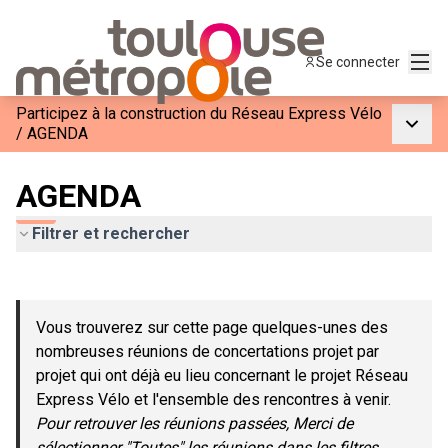
Menu
Se connecter
Participez à la construction du Réseau Express Vélo
Menu p
/
AGENDA
AGENDA
Filtrer et rechercher
Passer la carte
Leaflet
|
©
OpenStreetMap
contributors
L'élément suivant est une carte qui présente les éléments de c
+
Vous trouverez sur cette page quelques-unes des
−
nombreuses réunions de concertations projet par
projet qui ont déjà eu lieu concernant le projet Réseau
Express Vélo et l'ensemble des rencontres à venir.
Pour retrouver les réunions passées, Merci de
sélectionner "Toutes" les réunions dans les filtres