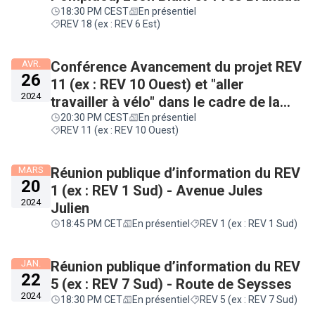
18:30 PM CEST
En présentiel
REV 18 (ex : REV 6 Est)
AVR.
Conférence Avancement du projet REV
26
11 (ex : REV 10 Ouest) et "aller
2024
travailler à vélo" dans le cadre de la
Fête du Vélo à Pibrac
20:30 PM CEST
En présentiel
REV 11 (ex : REV 10 Ouest)
MARS
Réunion publique d’information du REV
20
1 (ex : REV 1 Sud) - Avenue Jules
2024
Julien
18:45 PM CET
En présentiel
REV 1 (ex : REV 1 Sud)
JAN.
Réunion publique d’information du REV
22
5 (ex : REV 7 Sud) - Route de Seysses
2024
18:30 PM CET
En présentiel
REV 5 (ex : REV 7 Sud)