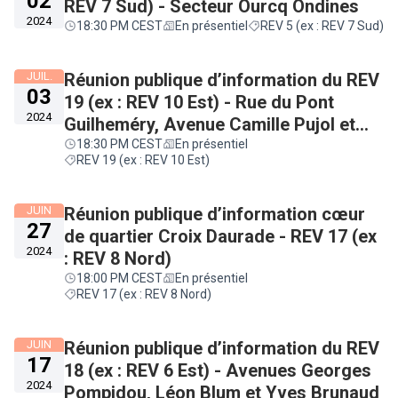
02
REV 7 Sud) - Secteur Ourcq Ondines
2024
18:30 PM CEST
En présentiel
REV 5 (ex : REV 7 Sud)
JUIL.
Réunion publique d’information du REV
03
19 (ex : REV 10 Est) - Rue du Pont
2024
Guilheméry, Avenue Camille Pujol et
Avenue de Castres
18:30 PM CEST
En présentiel
REV 19 (ex : REV 10 Est)
JUIN
Réunion publique d’information cœur
27
de quartier Croix Daurade - REV 17 (ex
2024
: REV 8 Nord)
18:00 PM CEST
En présentiel
REV 17 (ex : REV 8 Nord)
JUIN
Réunion publique d’information du REV
17
18 (ex : REV 6 Est) - Avenues Georges
2024
Pompidou, Léon Blum et Yves Brunaud