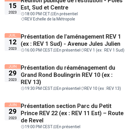
Réunion publique de restitution - Pôles
15
Est, Sud et Centre
2023
18:00 PM CET
En présentiel
REV Echelle de la Métropole
JUIL.
Présentation de l'aménagement REV 1
12
(ex : REV 1 Sud) - Avenue Jules Julien
2023
16:00 PM CEST
En présentiel
REV 1 (ex : REV 1 Sud)
JUIN
Présentation du réaménagement du
29
Grand Rond Boulingrin REV 10 (ex :
2023
REV 13)
19:30 PM CEST
En présentiel
REV 10 (ex : REV 13)
JUIN
Présentation section Parc du Petit
29
Prince REV 22 (ex : REV 11 Est) – Route
2023
de Revel
19:00 PM CEST
En présentiel