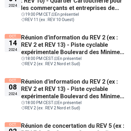
: REV 10) - Quartier Cartoucherie pour
2024
les commerçants et entreprises de
quartier
19:00 PM CET
En présentiel
REV 11 (ex : REV 10 Ouest)
OCT.
Réunion d'information du REV 2 (ex :
14
REV 2 et REV 13) - Piste cyclable
2024
expérimentale Boulevard des Minimes
- Secteur Ponts Jumeaux
18:00 PM CEST
En présentiel
REV 2 (ex : REV 2 Nord et Sud)
OCT.
Réunion d'information du REV 2 (ex :
08
REV 2 et REV 13) - Piste cyclable
2024
expérimentale Boulevard des Minimes
- Secteur Minimes / Barrière de Paris
18:00 PM CEST
En présentiel
REV 2 (ex : REV 2 Nord et Sud)
OCT.
Réunion de concertation du REV 5 (ex :