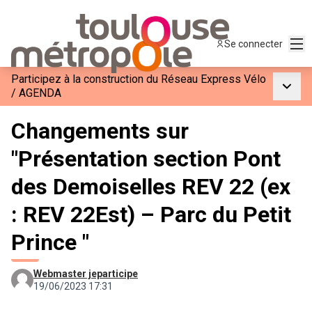
Men
Se connecter
Participez à la construction du Réseau Express Vélo
Menu p
/
AGENDA
Changements sur
"Présentation section Pont
des Demoiselles REV 22 (ex
: REV 22Est) – Parc du Petit
Prince "
Webmaster jeparticipe
19/06/2023 17:31