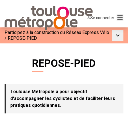
Menu
Se connecter
Participez à la construction du Réseau Express Vélo
Menu p
/
REPOSE-PIED
REPOSE-PIED
Toulouse Métropole a pour objectif
d'accompagner les cyclistes et de faciliter leurs
pratiques quotidiennes.