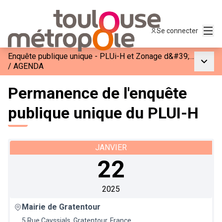
Menu
Se connecter
Enquête publique unique - PLUi-H et Zonage d&#39;Assainissement de Toulouse Métropole
Menu p
/
AGENDA
Permanence de l'enquête
publique unique du PLUI-H
JANVIER
22
2025
Mairie de Gratentour
5 Rue Cayssials, Gratentour, France