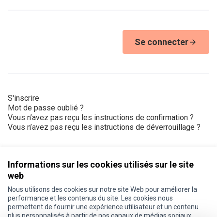
Se connecter
S'inscrire
Mot de passe oublié ?
Vous n’avez pas reçu les instructions de confirmation ?
Vous n’avez pas reçu les instructions de déverrouillage ?
Informations sur les cookies utilisés sur le site
web
Nous utilisons des cookies sur notre site Web pour améliorer la
Conditions d'utilisation
performance et les contenus du site. Les cookies nous
Paramètres des cookies
permettent de fournir une expérience utilisateur et un contenu
Je participe ! sur X
Je participe ! sur Facebook
Je participe ! sur Instagram
plus personnalisés à partir de nos canaux de médias sociaux.