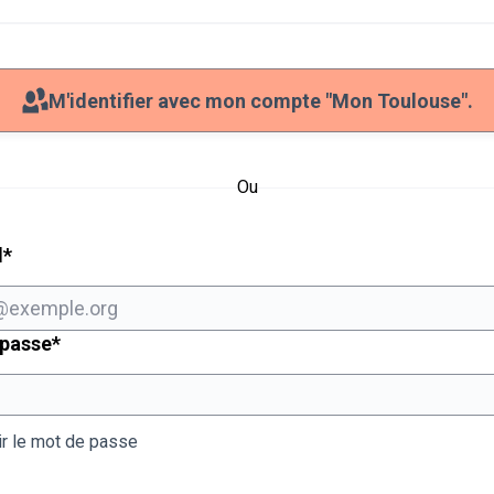
M'identifier avec mon compte "Mon Toulouse".
Ou
Champ obligatoire
l
*
Champ obligatoire
 passe
*
ir le mot de passe