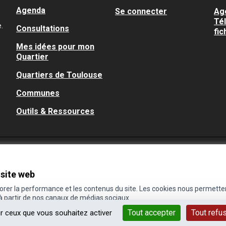
Agenda
Se connecter
Ag
Té
.
Consultations
fic
Mes idées pour mon
Quartier
Quartiers de Toulouse
Communes
Outils & Ressources
 site web
iorer la performance et les contenus du site. Les cookies nous permette
 à partir de nos canaux de médias sociaux.
Tout accepter
Tout refu
ur ceux que vous souhaitez activer