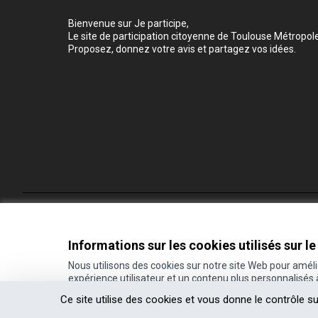
Bienvenue sur Je participe,
Le site de participation citoyenne de Toulouse Métropole
Proposez, donnez votre avis et partagez vos idées.
Conditions d'utilisation
Paramètres des cookies
Informations sur les cookies utilisés sur le
Nous utilisons des cookies sur notre site Web pour amél
expérience utilisateur et un contenu plus personnalisés
(Lien externe)
Site réalisé grâce au
logiciel libre Decidim
.
Ce site utilise des cookies et vous donne le contrôle s
(Lien externe)