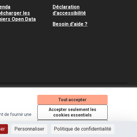
enda
Déclaration
lécharger les
d'accessibilité
hiers Open Data
Besoin d'aide ?
Je participe ! sur X
Je participe ! sur Faceboo
Je participe ! sur In
Tout accepter
(Lien externe)
(Lien externe)
(Lien externe)
Accepter seulement les
nt de fournir une
cookies essentiels
Licence Creative Comm
(Lien externe)
Paramètres
ser
Personnaliser
Politique de confidentialité