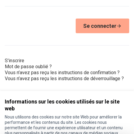
Se connecter
S'inscrire
Mot de passe oublié ?
Vous n’avez pas reçu les instructions de confirmation ?
Vous n’avez pas reçu les instructions de déverrouillage ?
Informations sur les cookies utilisés sur le site
web
Nous utilisons des cookies sur notre site Web pour améliorer la
Conditions d'utilisation
performance et les contenus du site. Les cookies nous
Paramètres des cookies
permettent de fournir une expérience utilisateur et un contenu
Je participe ! sur X
Je participe ! sur Facebook
Je participe ! sur Instagram
plus personnalisés à partir de nos canaux de médias sociaux.