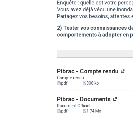
Enquête : quelle est votre perce
Vous avez déjà vécu une inonda
Partagez vos besoins, attentes e
2) Tester vos connaissances des
comportements à adopter en pa
Pibrac - Compte rendu
(Lie
Compte rendu
pdf
308 ko
Pibrac - Documents
(Lien e
Document Officiel
pdf
1,74 Mo