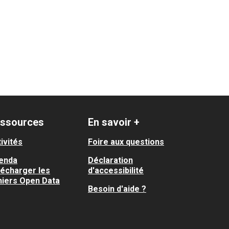
ssources
En savoir +
ivités
Foire aux questions
enda
Déclaration
lécharger les
d'accessibilité
hiers Open Data
Besoin d'aide ?