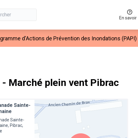
En savoir
ogramme d'Actions de Prévention des Inondations (PAPI
- Marché plein vent Pibrac
anade Sainte-
maine
nade Sainte-
ine, Pibrac,
e