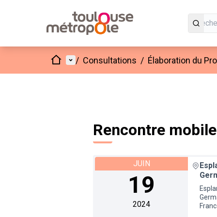
Accueil
Menu principal
/
Consultations
/
Élaboration du Pr
Rencontre mobile 
JUIN
Espl
Ger
19
Espla
Germa
2024
Franc