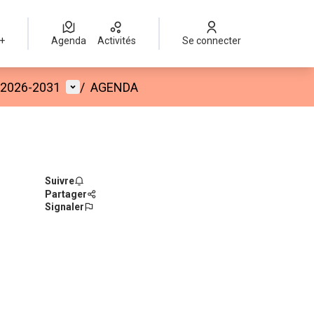
 +
Agenda
Activités
Se connecter
Menu utilisateur
) 2026-2031
/
AGENDA
Suivre
Partager
Signaler