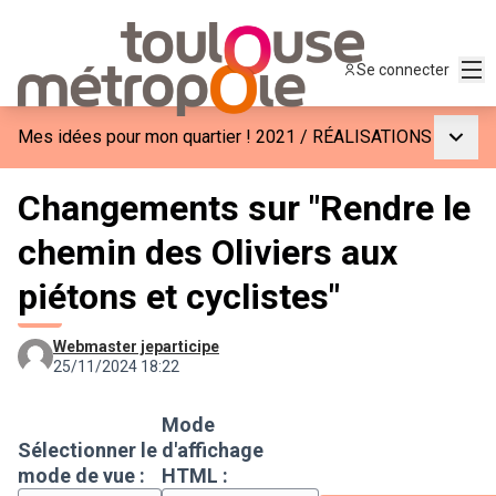
Men
Se connecter
Menu p
Mes idées pour mon quartier ! 2021
/
RÉALISATIONS
Changements sur "Rendre le
chemin des Oliviers aux
piétons et cyclistes"
Webmaster jeparticipe
25/11/2024 18:22
Mode
Sélectionner le
d'affichage
mode de vue :
HTML :