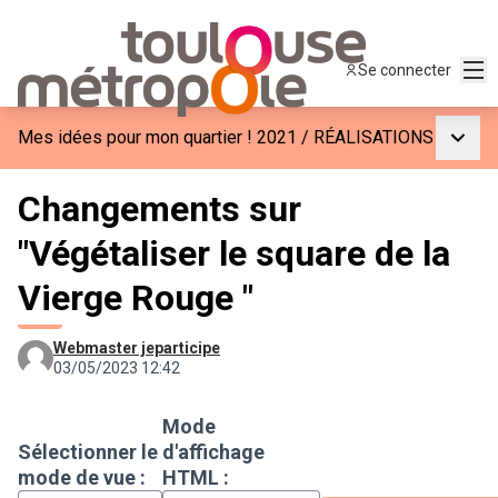
Men
Se connecter
Menu p
Mes idées pour mon quartier ! 2021
/
RÉALISATIONS
Changements sur
"Végétaliser le square de la
Vierge Rouge "
Webmaster jeparticipe
03/05/2023 12:42
Mode
Sélectionner le
d'affichage
mode de vue :
HTML :