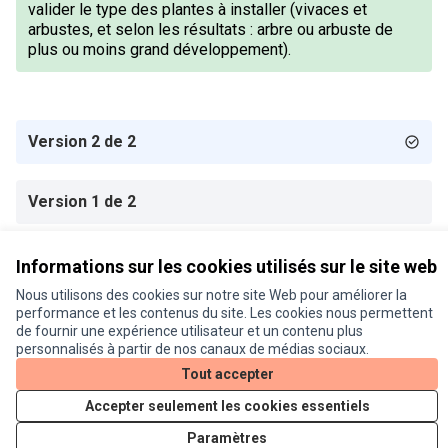
valider le type des plantes à installer (vivaces et
arbustes, et selon les résultats : arbre ou arbuste de
plus ou moins grand développement).
Version 2 de 2
Version 1 de 2
Informations sur les cookies utilisés sur le site web
Conditions d'utilisation
Paramètres des cookies
Nous utilisons des cookies sur notre site Web pour améliorer la
Je participe ! sur X
Je participe ! sur Facebook
Je participe ! sur Instagram
performance et les contenus du site. Les cookies nous permettent
de fournir une expérience utilisateur et un contenu plus
(Lien externe)
(Lien externe)
(Lien externe)
personnalisés à partir de nos canaux de médias sociaux.
Tout accepter
Licence Cre
(Lien extern
Accepter seulement les cookies essentiels
(Lien externe)
Site réalisé grâce au
logiciel libre Decidim
.
(Lien externe)
Paramètres