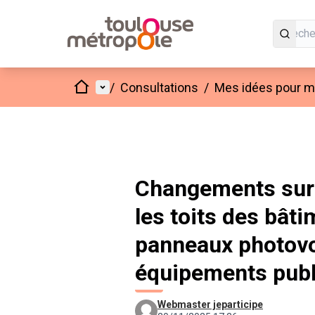
Accueil
Menu principal
/
Consultations
/
Mes idées pour mo
Changements sur "
les toits des bâti
panneaux photovo
équipements publ
Webmaster jeparticipe