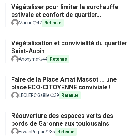
Végétaliser pour limiter la surchauffe
estivale et confort de quartier...
Marine
47
Retenue
Végétalisation et convivialité du quartier
Saint-Aubin
Anonyme
44
Retenue
Faire de la Place Amat Massot ... une
place ECO-CITOYENNE conviviale !
LECLERC Gaëlle
39
Retenue
Réouverture des espaces verts des
bords de Garonne aux toulousains
ErwanPurpan
35
Retenue