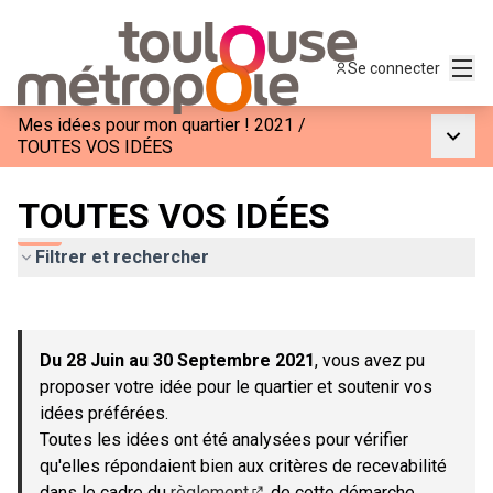
Menu
Se connecter
Mes idées pour mon quartier ! 2021
/
Menu p
TOUTES VOS IDÉES
TOUTES VOS IDÉES
Filtrer et rechercher
Passer la carte
Leaflet
|
©
OpenStreetMap
contributors
L'élément suivant est une carte qui présente les éléments de c
+
Du 28 Juin au 30 Septembre 2021
, vous avez pu
−
proposer votre idée pour le quartier et soutenir vos
idées préférées.
Toutes les idées ont été analysées pour vérifier
qu'elles répondaient bien aux critères de recevabilité
dans le cadre du
règlement
de cette démarche