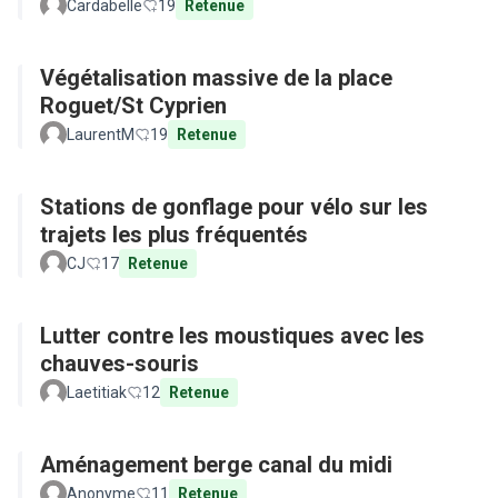
Cardabelle
19
Retenue
Végétalisation massive de la place
Roguet/St Cyprien
LaurentM
19
Retenue
Stations de gonflage pour vélo sur les
trajets les plus fréquentés
CJ
17
Retenue
Lutter contre les moustiques avec les
chauves-souris
Laetitiak
12
Retenue
Aménagement berge canal du midi
Anonyme
11
Retenue