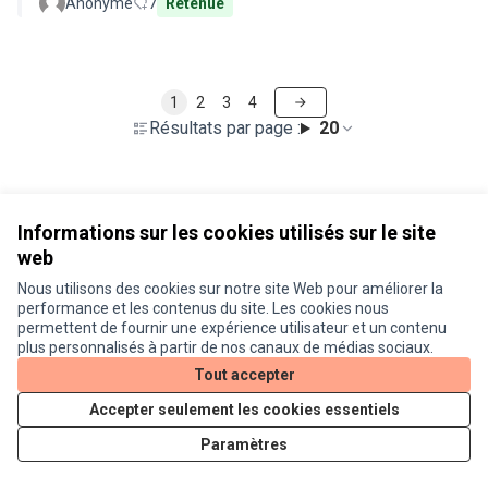
Anonyme
7
Retenue
1
2
3
4
Résultats par page :
20
Voir toutes les propositions retirées
Informations sur les cookies utilisés sur le site
web
Nous utilisons des cookies sur notre site Web pour améliorer la
Conditions d'utilisation
performance et les contenus du site. Les cookies nous
Paramètres des cookies
permettent de fournir une expérience utilisateur et un contenu
Je participe ! sur X
Je participe ! sur Facebook
Je participe ! sur Instagram
plus personnalisés à partir de nos canaux de médias sociaux.
(Lien externe)
(Lien externe)
(Lien externe)
Tout accepter
Accepter seulement les cookies essentiels
Licence Cre
(Lien extern
Paramètres
(Lien externe)
Site réalisé grâce au
logiciel libre Decidim
.
(Lien externe)