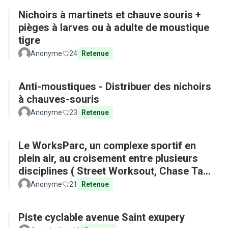
Nichoirs à martinets et chauve souris +
pièges à larves ou à adulte de moustique
tigre
Anonyme
24
Retenue
Anti-moustiques - Distribuer des nichoirs
à chauves-souris
Anonyme
23
Retenue
Le WorksParc, un complexe sportif en
plein air, au croisement entre plusieurs
disciplines ( Street Worksout, Chase Tag,
Parkour)
Anonyme
21
Retenue
Piste cyclable avenue Saint exupery