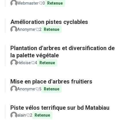
Webmaster
0
Retenue
Amélioration pistes cyclables
Anonyme
2
Retenue
Plantation d'arbres et diversification de
la palette végétale
Héloïse
4
Retenue
Mise en place d'arbres fruitiers
Anonyme
5
Retenue
Piste vélos terrifique sur bd Matabiau
alain
2
Retenue