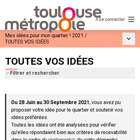
Menu
Se connecter
Mes idées pour mon quartier ! 2021
/
Menu p
TOUTES VOS IDÉES
TOUTES VOS IDÉES
Filtrer et rechercher
Passer la carte
Leaflet
|
©
OpenStreetMap
contributors
L'élément suivant est une carte qui présente les éléments de c
+
Du 28 Juin au 30 Septembre 2021
, vous avez pu
−
proposer votre idée pour le quartier et soutenir vos
idées préférées.
Toutes les idées ont été analysées pour vérifier
qu'elles répondaient bien aux critères de recevabilité
dans le cadre du
règlement
de cette démarche