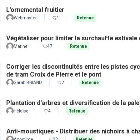
L'ornemental fruitier
Webmaster
1
Retenue
Végétaliser pour limiter la surchauffe estivale e
Marine
47
Retenue
Corriger les discontinuités entre les pistes cy
de tram Croix de Pierre et le pont
Sarah BRIAND
2
Retenue
Plantation d'arbres et diversification de la pal
Héloïse
4
Retenue
Anti-moustiques - Distribuer des nichoirs à c
Anonyme
23
Retenue