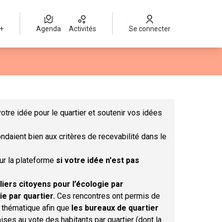
 +
Agenda
Activités
Se connecter
Leaflet
|
©
OpenStreetMap
contributors
mme des points de carte. L'élément peut être utilisé avec un lect
otre idée pour le quartier et soutenir vos idées
ndaient bien aux critères de recevabilité dans le
sur la plateforme
si votre idée n'est pas
liers citoyens pour l’écologie par
ie par quartier.
Ces rencontres ont permis de
r thématique afin que
les bureaux de quartier
ises au vote des habitants par quartier (dont la