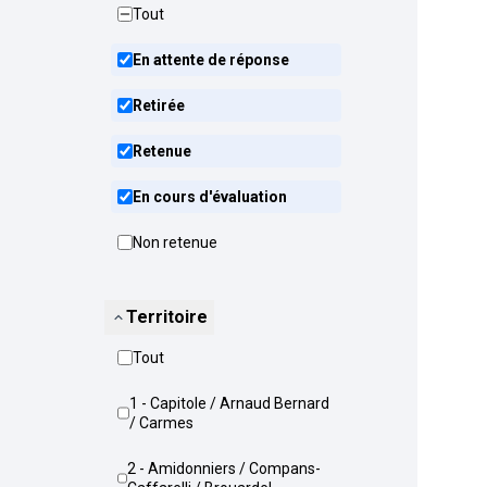
Tout
En attente de réponse
Retirée
Retenue
En cours d'évaluation
Non retenue
Territoire
Tout
1 - Capitole / Arnaud Bernard
/ Carmes
2 - Amidonniers / Compans-