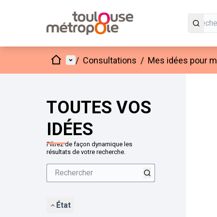
Accueil
Menu principal
/
Consultations
/
Mes idées pour mo
Passer
L'élément
+
−
TOUTES VOS
IDÉES
Filtrez de façon dynamique les
résultats de votre recherche.
État