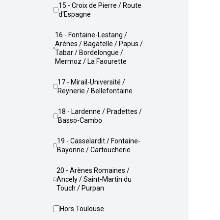
15 - Croix de Pierre / Route
d'Espagne
16 - Fontaine-Lestang /
Arènes / Bagatelle / Papus /
Tabar / Bordelongue /
Mermoz / La Faourette
17 - Mirail-Université /
Reynerie / Bellefontaine
18 - Lardenne / Pradettes /
Basso-Cambo
19 - Casselardit / Fontaine-
Bayonne / Cartoucherie
20 - Arènes Romaines /
Ancely / Saint-Martin du
Touch / Purpan
Hors Toulouse