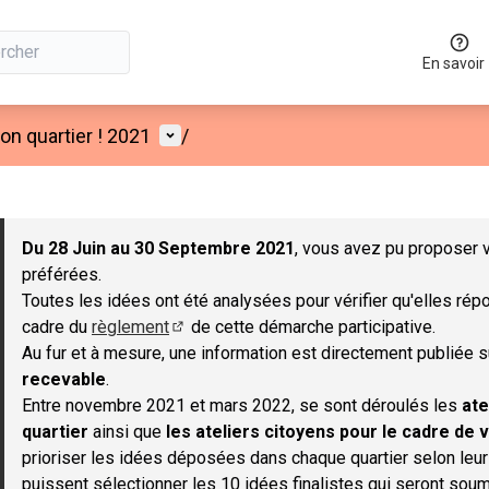
En savoir
Menu utilisateur
n quartier ! 2021
/
 la carte
 suivant est une carte qui présente les éléments de cette page co
Du 28 Juin au 30 Septembre 2021
, vous avez pu proposer v
préférées.
Toutes les idées ont été analysées pour vérifier qu'elles répo
cadre du
règlement
de cette démarche participative.
(S'ouvre dans un nouvel onglet)
Au fur et à mesure, une information est directement publiée 
recevable
.
Entre novembre 2021 et mars 2022, se sont déroulés les
ate
quartier
ainsi que
les ateliers citoyens pour le cadre de v
prioriser les idées déposées dans chaque quartier selon leu
puissent sélectionner les 10 idées finalistes qui seront soum