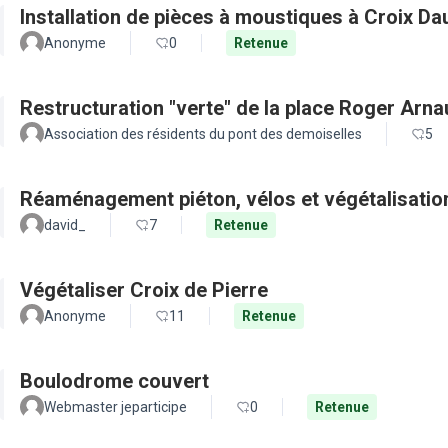
Installation de pièces à moustiques à Croix D
Anonyme
0
Retenue
Restructuration "verte" de la place Roger Arn
Association des résidents du pont des demoiselles
5
Réaménagement piéton, vélos et végétalisation
david_
7
Retenue
Végétaliser Croix de Pierre
Anonyme
11
Retenue
Boulodrome couvert
Webmaster jeparticipe
0
Retenue