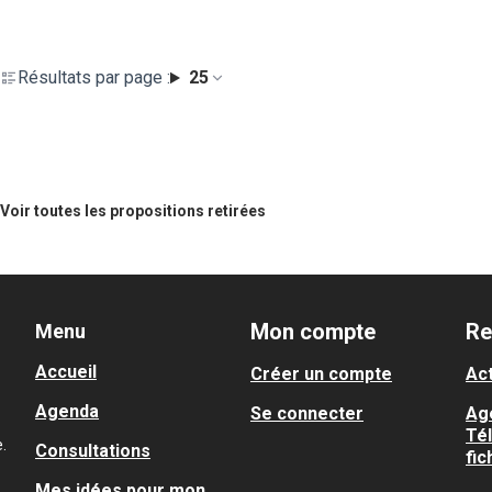
Résultats par page :
25
Voir toutes les propositions retirées
Mon compte
Re
Menu
Accueil
Créer un compte
Act
Agenda
Se connecter
Ag
Té
.
Consultations
fic
Mes idées pour mon