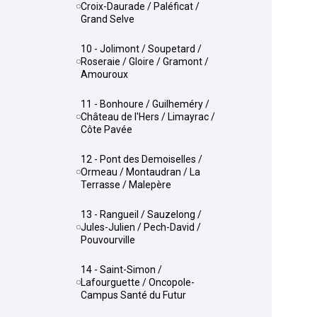
Croix-Daurade / Paléficat /
Grand Selve
10 - Jolimont / Soupetard /
Roseraie / Gloire / Gramont /
Amouroux
11 - Bonhoure / Guilheméry /
Château de l'Hers / Limayrac /
Côte Pavée
12 - Pont des Demoiselles /
Ormeau / Montaudran / La
Terrasse / Malepère
13 - Rangueil / Sauzelong /
Jules-Julien / Pech-David /
Pouvourville
14 - Saint-Simon /
Lafourguette / Oncopole-
Campus Santé du Futur