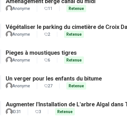
Aménagement berge canal du midi
Anonyme
11
Retenue
Végétaliser le parking du cimetière de Croix D
Anonyme
2
Retenue
Pieges à moustiques tigres
Anonyme
6
Retenue
Un verger pour les enfants du bitume
Anonyme
27
Retenue
Augmenter l'Installation de L'arbre Algal dans
ID.31
3
Retenue