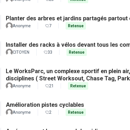
Planter des arbres et jardins partagés partout 
Anonyme
7
Retenue
Installer des racks à vélos devant tous les c
CITOYEN
33
Retenue
Le WorksParc, un complexe sportif en plein air
disciplines ( Street Worksout, Chase Tag, Par
Anonyme
21
Retenue
Amélioration pistes cyclables
Anonyme
2
Retenue