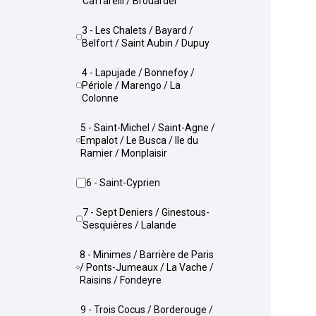
Caffarelli / Brouardel
3 - Les Chalets / Bayard /
Belfort / Saint Aubin / Dupuy
4 - Lapujade / Bonnefoy /
Périole / Marengo / La
Colonne
5 - Saint-Michel / Saint-Agne /
Empalot / Le Busca / Ile du
Ramier / Monplaisir
6 - Saint-Cyprien
7 - Sept Deniers / Ginestous-
Sesquières / Lalande
8 - Minimes / Barrière de Paris
/ Ponts-Jumeaux / La Vache /
Raisins / Fondeyre
9 - Trois Cocus / Borderouge /