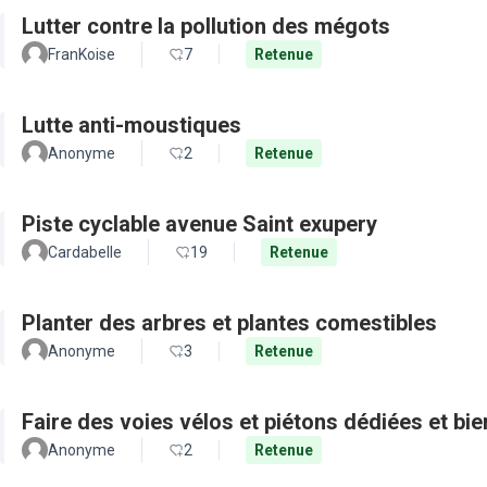
Lutter contre la pollution des mégots
FranKoise
7
Retenue
Lutte anti-moustiques
Anonyme
2
Retenue
Piste cyclable avenue Saint exupery
Cardabelle
19
Retenue
Planter des arbres et plantes comestibles
Anonyme
3
Retenue
Faire des voies vélos et piétons dédiées et bie
Anonyme
2
Retenue