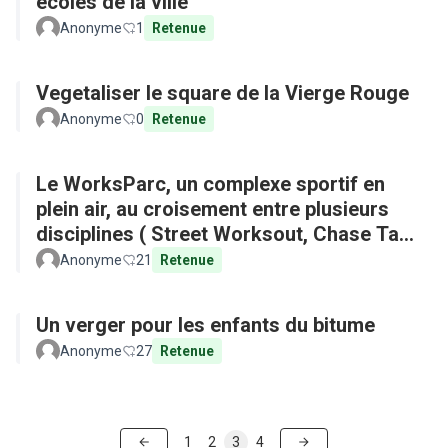
écoles de la ville
Anonyme
1
Retenue
Vegetaliser le square de la Vierge Rouge
Anonyme
0
Retenue
Le WorksParc, un complexe sportif en
plein air, au croisement entre plusieurs
disciplines ( Street Worksout, Chase Tag,
Parkour)
Anonyme
21
Retenue
Un verger pour les enfants du bitume
Anonyme
27
Retenue
1
2
3
4