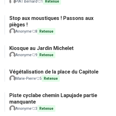
PIAT Bernard
1
Retenue
Stop aux moustiques ! Passons aux
pièges !
Anonyme
8
Retenue
Kiosque au Jardin Michelet
Anonyme
9
Retenue
Végétalisation de la place du Capitole
Marie-Pierre
5
Retenue
Piste cyclabe chemin Lapujade partie
manquante
Anonyme
3
Retenue