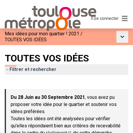
Menu
Se connecter
Mes idées pour mon quartier ! 2021
/
Menu p
TOUTES VOS IDÉES
TOUTES VOS IDÉES
Filtrer et rechercher
Passer la carte
Leaflet
|
©
OpenStreetMap
contributors
L'élément suivant est une carte qui présente les éléments de c
+
Du 28 Juin au 30 Septembre 2021
, vous avez pu
−
proposer votre idée pour le quartier et soutenir vos
idées préférées.
Toutes les idées ont été analysées pour vérifier
qu'elles répondaient bien aux critères de recevabilité
dans le cadre du
règlement
de cette démarche