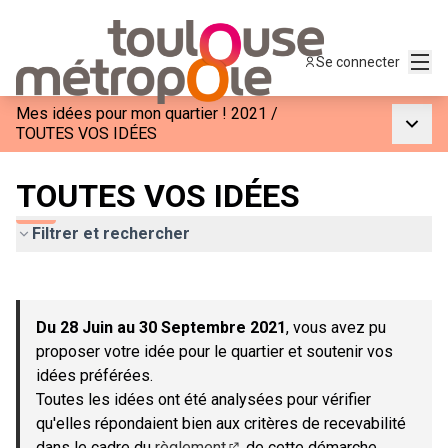
Menu
Se connecter
Mes idées pour mon quartier ! 2021
/
Menu p
TOUTES VOS IDÉES
TOUTES VOS IDÉES
Filtrer et rechercher
Passer la carte
Leaflet
|
©
OpenStreetMap
contributors
L'élément suivant est une carte qui présente les éléments de c
+
Du 28 Juin au 30 Septembre 2021
, vous avez pu
−
proposer votre idée pour le quartier et soutenir vos
idées préférées.
Toutes les idées ont été analysées pour vérifier
qu'elles répondaient bien aux critères de recevabilité
dans le cadre du
règlement
de cette démarche