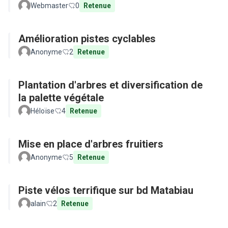
Webmaster
0
Retenue
Amélioration pistes cyclables
Anonyme
2
Retenue
Plantation d'arbres et diversification de
la palette végétale
Héloïse
4
Retenue
Mise en place d'arbres fruitiers
Anonyme
5
Retenue
Piste vélos terrifique sur bd Matabiau
alain
2
Retenue