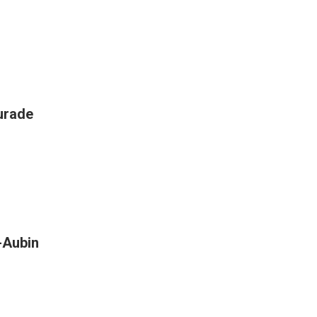
aurade
t-Aubin