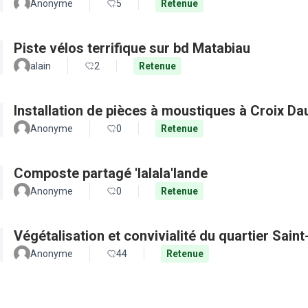
Anonyme
5
Retenue
Piste vélos terrifique sur bd Matabiau
alain
2
Retenue
Installation de pièces à moustiques à Croix D
Anonyme
0
Retenue
Composte partagé 'lalala'lande
Anonyme
0
Retenue
Végétalisation et convivialité du quartier Sain
Anonyme
44
Retenue