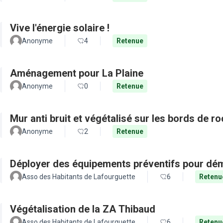
Vive l'énergie solaire !
Anonyme
4
Retenue
Aménagement pour La Plaine
Anonyme
0
Retenue
Mur anti bruit et végétalisé sur les bords de r
Anonyme
2
Retenue
Déployer des équipements préventifs pour dém
Asso des Habitants de Lafourguette
6
Retenu
Végétalisation de la ZA Thibaud
Asso des Habitants de Lafourguette
6
Retenu