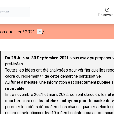
En savoir
Menu utilisateur
n quartier ! 2021
/
 la carte
 suivant est une carte qui présente les éléments de cette page co
Du 28 Juin au 30 Septembre 2021
, vous avez pu proposer v
préférées.
Toutes les idées ont été analysées pour vérifier qu'elles répo
cadre du
règlement
de cette démarche participative.
(S'ouvre dans un nouvel onglet)
Au fur et à mesure, une information est directement publiée 
recevable
.
Entre novembre 2021 et mars 2022, se sont déroulés les
ate
quartier
ainsi que
les ateliers citoyens pour le cadre de v
prioriser les idées déposées dans chaque quartier selon leu
puissent sélectionner les 10 idées finalistes qui seront soum