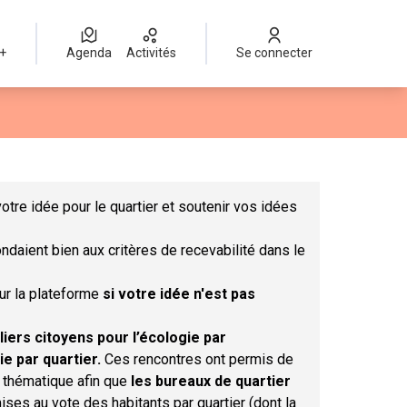
 +
Agenda
Activités
Se connecter
Leaflet
|
©
OpenStreetMap
contributors
mme des points de carte. L'élément peut être utilisé avec un lect
otre idée pour le quartier et soutenir vos idées
ndaient bien aux critères de recevabilité dans le
sur la plateforme
si votre idée n'est pas
liers citoyens pour l’écologie par
ie par quartier.
Ces rencontres ont permis de
r thématique afin que
les bureaux de quartier
ises au vote des habitants par quartier (dont la