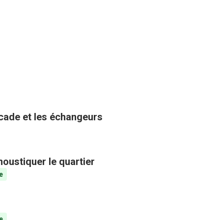
ocade et les échangeurs
oustiquer le quartier
e
e