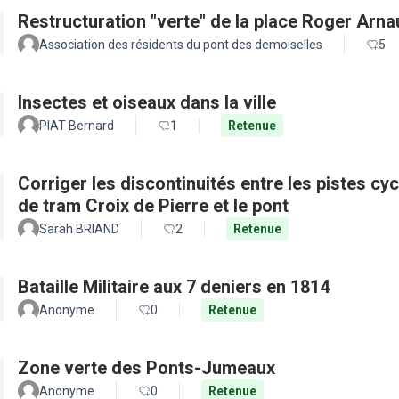
Restructuration "verte" de la place Roger Arn
Association des résidents du pont des demoiselles
5
Insectes et oiseaux dans la ville
PIAT Bernard
1
Retenue
Corriger les discontinuités entre les pistes cy
de tram Croix de Pierre et le pont
Sarah BRIAND
2
Retenue
Bataille Militaire aux 7 deniers en 1814
Anonyme
0
Retenue
Zone verte des Ponts-Jumeaux
Anonyme
0
Retenue