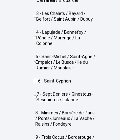
Caffarelli / Brouardel
3 - Les Chalets / Bayard /
Belfort / Saint Aubin / Dupuy
4 - Lapujade / Bonnefoy /
Périole / Marengo / La
Colonne
5 - Saint-Michel / Saint-Agne /
Empalot / Le Busca / Ile du
Ramier / Monplaisir
6 - Saint-Cyprien
7 - Sept Deniers / Ginestous-
Sesquières / Lalande
8 - Minimes / Barrière de Paris
/ Ponts-Jumeaux / La Vache /
Raisins / Fondeyre
9 - Trois Cocus / Borderouge /