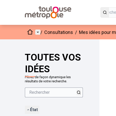
Accueil
Menu principal
/
Consultations
/
Mes idées pour mo
Passer
L'élément
+
−
TOUTES VOS
IDÉES
Filtrez de façon dynamique les
résultats de votre recherche.
État