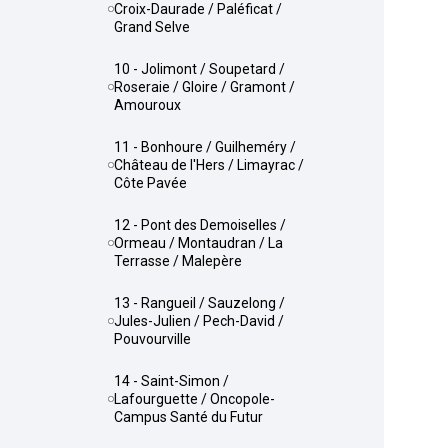
Croix-Daurade / Paléficat /
Grand Selve
10 - Jolimont / Soupetard /
Roseraie / Gloire / Gramont /
Amouroux
11 - Bonhoure / Guilheméry /
Château de l'Hers / Limayrac /
Côte Pavée
12 - Pont des Demoiselles /
Ormeau / Montaudran / La
Terrasse / Malepère
13 - Rangueil / Sauzelong /
Jules-Julien / Pech-David /
Pouvourville
14 - Saint-Simon /
Lafourguette / Oncopole-
Campus Santé du Futur