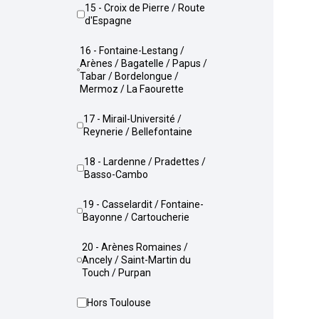
15 - Croix de Pierre / Route
d'Espagne
16 - Fontaine-Lestang /
Arènes / Bagatelle / Papus /
Tabar / Bordelongue /
Mermoz / La Faourette
17 - Mirail-Université /
Reynerie / Bellefontaine
18 - Lardenne / Pradettes /
Basso-Cambo
19 - Casselardit / Fontaine-
Bayonne / Cartoucherie
20 - Arènes Romaines /
Ancely / Saint-Martin du
Touch / Purpan
Hors Toulouse