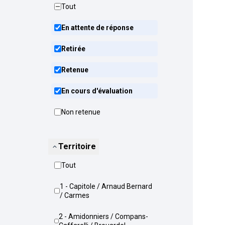
Tout
En attente de réponse
Retirée
Retenue
En cours d'évaluation
Non retenue
Territoire
Tout
1 - Capitole / Arnaud Bernard
/ Carmes
2 - Amidonniers / Compans-