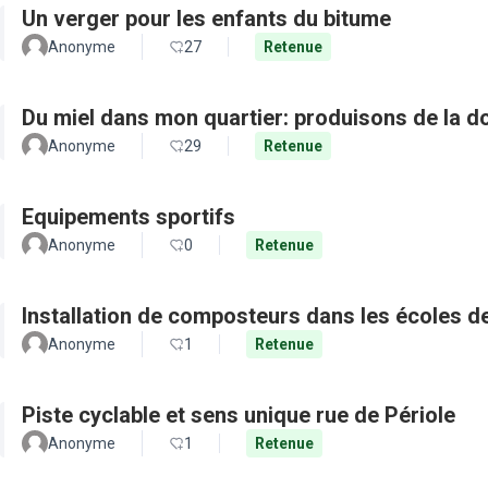
Un verger pour les enfants du bitume
Anonyme
27
Retenue
Du miel dans mon quartier: produisons de la d
Anonyme
29
Retenue
Equipements sportifs
Anonyme
0
Retenue
Installation de composteurs dans les écoles de 
Anonyme
1
Retenue
Piste cyclable et sens unique rue de Périole
Anonyme
1
Retenue