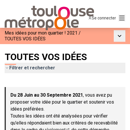
Menu
Se connecter
Mes idées pour mon quartier ! 2021
/
Menu p
TOUTES VOS IDÉES
TOUTES VOS IDÉES
Filtrer et rechercher
Passer la carte
Leaflet
|
©
OpenStreetMap
contributors
L'élément suivant est une carte qui présente les éléments de c
+
Du 28 Juin au 30 Septembre 2021
, vous avez pu
−
proposer votre idée pour le quartier et soutenir vos
idées préférées.
Toutes les idées ont été analysées pour vérifier
qu'elles répondaient bien aux critères de recevabilité
dans le cadre du
règlement
de cette démarche