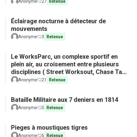
Anonyme
27
Retenue
Éclairage nocturne à détecteur de
mouvements
Anonyme
3
Retenue
Le WorksParc, un complexe sportif en
plein air, au croisement entre plusieurs
disciplines ( Street Worksout, Chase Tag,
Parkour)
Anonyme
21
Retenue
Bataille Militaire aux 7 deniers en 1814
Anonyme
0
Retenue
Pieges à moustiques tigres
Anonyme
6
Retenue