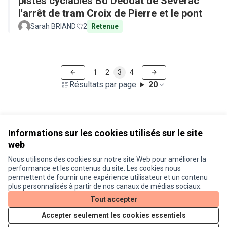
pistes cyclables Bd Déodat de Séverac
l'arrêt de tram Croix de Pierre et le pont
Sarah BRIAND
2
Retenue
1
2
3
4
Résultats par page :
20
Voir toutes les propositions retirées
Informations sur les cookies utilisés sur le site
web
Nous utilisons des cookies sur notre site Web pour améliorer la
Conditions d'utilisation
performance et les contenus du site. Les cookies nous
Paramètres des cookies
permettent de fournir une expérience utilisateur et un contenu
Je participe ! sur X
Je participe ! sur Facebook
Je participe ! sur Instagram
plus personnalisés à partir de nos canaux de médias sociaux.
(Lien externe)
(Lien externe)
(Lien externe)
Tout accepter
Accepter seulement les cookies essentiels
Licence Cre
(Lien extern