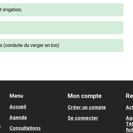
irrigation;
s (conduite du verger en bio)
Mon compte
Re
Menu
Accueil
Créer un compte
Act
Agenda
Se connecter
Ag
Té
.
Consultations
fic