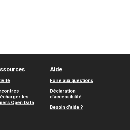
ssources
Aide
ivité
Foire aux questions
ncontres
Déclaration
lécharger les
d'accessibilité
hiers Open Data
Besoin d'aide ?