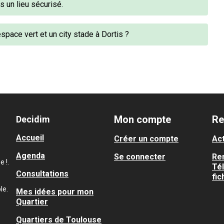
s un lieu sécurisé.
espace vert et un city stade à Dortis ?
Mon compte
Re
Decidim
Accueil
Créer un compte
Act
Agenda
Se connecter
Re
 !.
Té
Consultations
fic
le.
Mes idées pour mon
Quartier
Quartiers de Toulouse