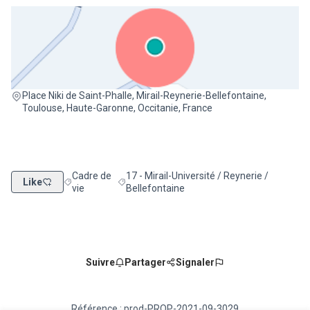
(Lien externe)
Place Niki de Saint-Phalle, Mirail-Reynerie-Bellefontaine,
Toulouse, Haute-Garonne, Occitanie, France
Cadre de
17 - Mirail-Université / Reynerie /
Like
Filtrer les résultats de la catégorie : Cadre de vie
Filtrer les résultats pour le secteur : 17 - Mir
vie
Bellefontaine
Suivre
Partager
Signaler
Référence : prod-PROP-2021-09-3029