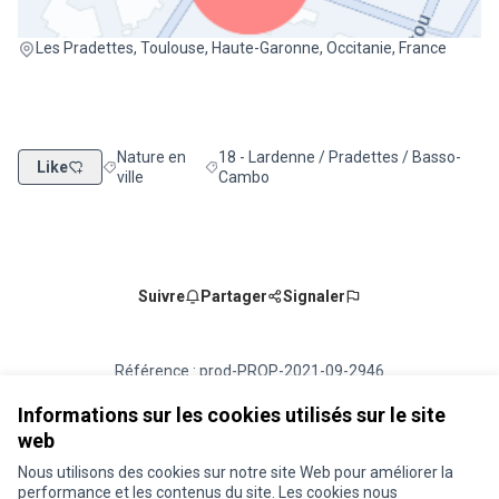
(Lien externe)
Les Pradettes, Toulouse, Haute-Garonne, Occitanie, France
Nature en
18 - Lardenne / Pradettes / Basso-
Like
Filtrer les résultats de la catégorie : Nature en ville
Filtrer les résultats pour le secteur : 18 
ville
Cambo
Suivre
Partager
Signaler
Référence : prod-PROP-2021-09-2946
Numéro de version 1
(sur 1)
voir les autres versions
Vérifiez l'empreinte numérique
Informations sur les cookies utilisés sur le site
web
Nous utilisons des cookies sur notre site Web pour améliorer la
Conditions d'utilisation
performance et les contenus du site. Les cookies nous
Paramètres des cookies