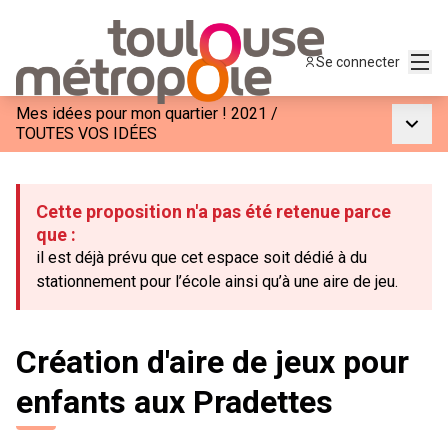
Menu
Se connecter
Mes idées pour mon quartier ! 2021
/
Menu p
TOUTES VOS IDÉES
Cette proposition n'a pas été retenue parce
que :
il est déjà prévu que cet espace soit dédié à du
stationnement pour l’école ainsi qu’à une aire de jeu.
Création d'aire de jeux pour
enfants aux Pradettes