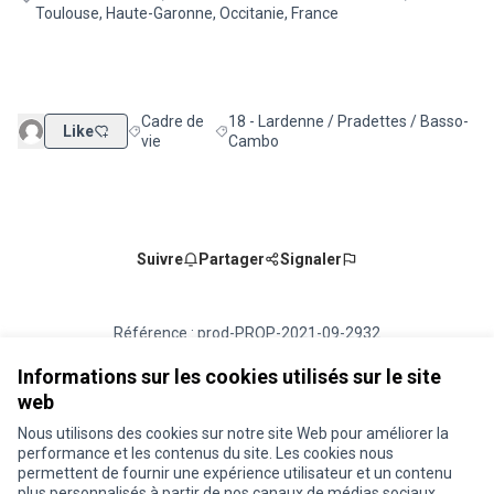
Toulouse, Haute-Garonne, Occitanie, France
Cadre de
18 - Lardenne / Pradettes / Basso-
Like
Filtrer les résultats de la catégorie : Cadre de vie
Filtrer les résultats pour le secteur : 1
vie
Cambo
Suivre
Partager
Signaler
Référence : prod-PROP-2021-09-2932
Numéro de version 1
(sur 1)
voir les autres versions
Vérifiez l'empreinte numérique
Informations sur les cookies utilisés sur le site
web
Nous utilisons des cookies sur notre site Web pour améliorer la
Conditions d'utilisation
performance et les contenus du site. Les cookies nous
Paramètres des cookies
permettent de fournir une expérience utilisateur et un contenu
Je participe ! sur X
Je participe ! sur Facebook
Je participe ! sur Instagram
plus personnalisés à partir de nos canaux de médias sociaux.