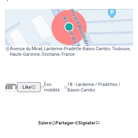
(Lien externe)
Avenue du Mirail, Lardenne-Pradette-Basso Cambo, Toulouse,
Haute-Garonne, Occitanie, France
Éco-
18 - Lardenne / Pradettes /
Like
Filtrer les résultats de la catégorie : Éco-mobilité
Filtrer les résultats pour le secteur :
mobilité
Basso-Cambo
Suivre
Partager
Signaler