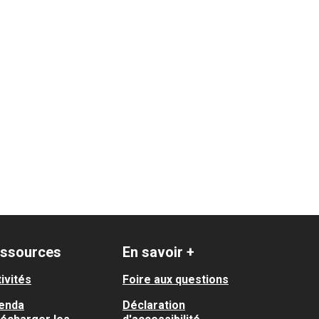
nne / Pradettes / Basso-Cambo
ssources
En savoir +
ivités
Foire aux questions
enda
Déclaration