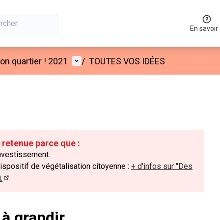
En savoir
Menu utilisateur
n quartier ! 2021
/
TOUTES VOS IDÉES
é retenue parce que :
investissement.
dispositif de végétalisation citoyenne :
+ d'infos sur "Des
.
(Lien externe)
 à grandir