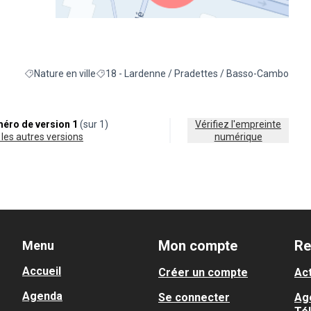
(Lien externe)
Nature en ville
18 - Lardenne / Pradettes / Basso-Cambo
Filtrer les résultats de la catégorie : Nature en ville
Filtrer les résultats pour le secteur : 18 - Larde
éro de version 1
(sur 1)
Vérifiez l'empreinte
ir les autres versions
numérique
Mon compte
Re
Menu
Accueil
Créer un compte
Act
Agenda
Se connecter
Ag