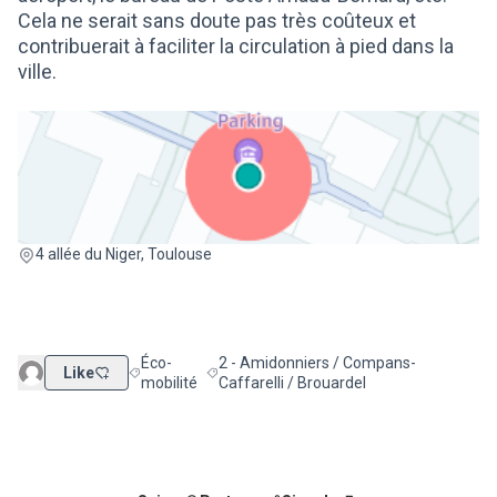
Cela ne serait sans doute pas très coûteux et
contribuerait à faciliter la circulation à pied dans la
ville.
(Lien externe)
4 allée du Niger, Toulouse
Éco-
2 - Amidonniers / Compans-
Like
Filtrer les résultats de la catégorie : Éco-mobilité
Filtrer les résultats pour le secteur : 2 -
mobilité
Caffarelli / Brouardel