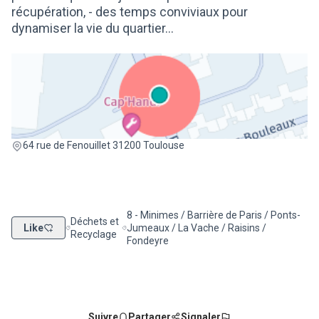
récupération, - des temps conviviaux pour
dynamiser la vie du quartier...
(Lien externe)
64 rue de Fenouillet 31200 Toulouse
8 - Minimes / Barrière de Paris / Ponts-
Déchets et
Like
Jumeaux / La Vache / Raisins /
Filtrer les résultats de la catégorie : Déchets et Recyclage
Filtrer les résultats pour le secteur : 8 - M
Recyclage
Fondeyre
Suivre
Partager
Signaler