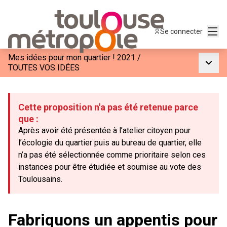
Menu
Se connecter
Mes idées pour mon quartier ! 2021
/
Menu p
TOUTES VOS IDÉES
Cette proposition n'a pas été retenue parce
que :
Après avoir été présentée à l’atelier citoyen pour
l’écologie du quartier puis au bureau de quartier, elle
n’a pas été sélectionnée comme prioritaire selon ces
instances pour être étudiée et soumise au vote des
Toulousains.
Fabriquons un appentis pour