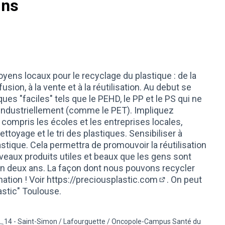
ins
oyens locaux pour le recyclage du plastique : de la
 fusion, à la vente et à la réutilisation. Au debut se
es "faciles" tels que le PEHD, le PP et le PS qui ne
ndustriellement (comme le PET). Impliquez
compris les écoles et les entreprises locales,
ttoyage et le tri des plastiques. Sensibiliser à
lastique. Cela permettra de promouvoir la réutilisation
veaux produits utiles et beaux que les gens sont
 en deux ans. La façon dont nous pouvons recycler
nation ! Voir
https://preciousplastic.com
. On peut
(Lien externe)
astic" Toulouse.
14 - Saint-Simon / Lafourguette / Oncopole-Campus Santé du