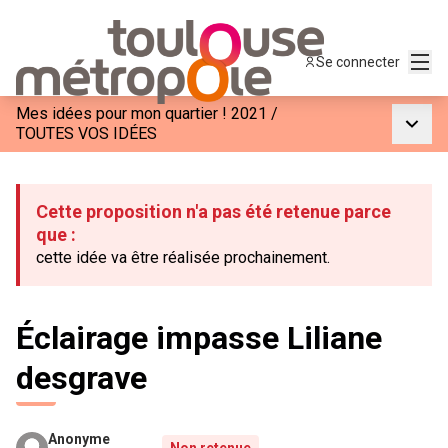
Menu
Se connecter
Mes idées pour mon quartier ! 2021
/
Menu p
TOUTES VOS IDÉES
Cette proposition n'a pas été retenue parce
que :
cette idée va être réalisée prochainement.
Éclairage impasse Liliane
desgrave
Anonyme