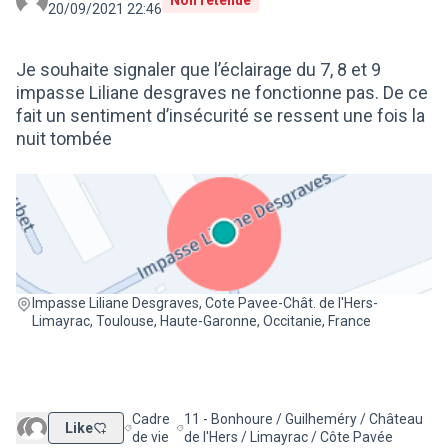
Non retenue
20/09/2021 22:46
Je souhaite signaler que l’éclairage du 7, 8 et 9
impasse Liliane desgraves ne fonctionne pas. De ce
fait un sentiment d’insécurité se ressent une fois la
nuit tombée
(Lien externe)
Impasse Liliane Desgraves, Cote Pavee-Chât. de l'Hers-
Limayrac, Toulouse, Haute-Garonne, Occitanie, France
Cadre
11 - Bonhoure / Guilheméry / Château
Like
Filtrer les résultats de la catégorie : Cadre de vie
Filtrer les résultats pour le secteur : 11 -
de vie
de l'Hers / Limayrac / Côte Pavée