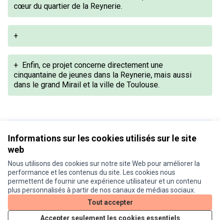
cœur du quartier de la Reynerie.
+
+
Enfin, ce projet concerne directement une
cinquantaine de jeunes dans la Reynerie, mais aussi
dans le grand Mirail et la ville de Toulouse.
Version 1 de 1
Informations sur les cookies utilisés sur le site
web
Nous utilisons des cookies sur notre site Web pour améliorer la
Conditions d'utilisation
performance et les contenus du site. Les cookies nous
Paramètres des cookies
permettent de fournir une expérience utilisateur et un contenu
Je participe ! sur X
Je participe ! sur Facebook
Je participe ! sur Instagram
plus personnalisés à partir de nos canaux de médias sociaux.
(Lien externe)
(Lien externe)
(Lien externe)
Tout accepter
Accepter seulement les cookies essentiels