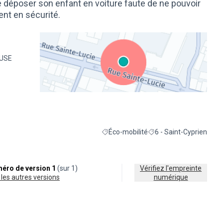
de déposer son enfant en voiture faute de ne pouvoir
nt en sécurité.
OUSE
(Lien externe)
Éco-mobilité
6 - Saint-Cyprien
Filtrer les résultats de la catégorie : Éc
Filtrer les résultats pour
éro de version 1
(sur 1)
Vérifiez l'empreinte
ir les autres versions
numérique