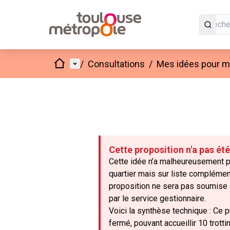
Accueil
Menu principal
/
Consultations
/
Mes idées pour mo
Cette proposition n'a pas ét
Cette idée n’a malheureusement pa
quartier mais sur liste complémen
proposition ne sera pas soumise a
par le service gestionnaire.
Voici la synthèse technique : Ce pr
fermé, pouvant accueillir 10 trot