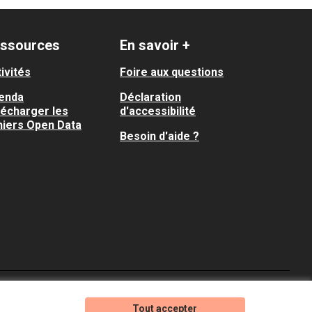
ssources
En savoir +
ivités
Foire aux questions
enda
Déclaration
lécharger les
d'accessibilité
hiers Open Data
Besoin d'aide ?
Je participe ! sur X
Je participe ! sur Faceboo
Je participe ! sur In
Tout accepter