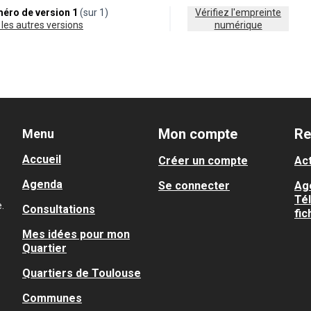
éro de version 1
(sur 1)
Vérifiez l'empreinte
ir les autres versions
numérique
Mon compte
Re
Menu
Accueil
Créer un compte
Act
Agenda
Se connecter
Ag
Té
.
Consultations
fic
Mes idées pour mon
Quartier
Quartiers de Toulouse
Communes