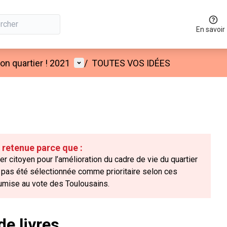
En savoir
Menu utilisateur
n quartier ! 2021
/
TOUTES VOS IDÉES
é retenue parce que :
er citoyen pour l’amélioration du cadre de vie du quartier
’a pas été sélectionnée comme prioritaire selon ces
oumise au vote des Toulousains.
e livres