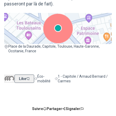
passeront par là de fait).
(Lien externe)
Place de la Daurade, Capitole, Toulouse, Haute-Garonne,
Occitanie, France
Éco-
1 - Capitole / Arnaud Bernard /
Like
Filtrer les résultats de la catégorie : Éco-mobilité
Filtrer les résultats pour le secteur :
mobilité
Carmes
Suivre
Partager
Signaler