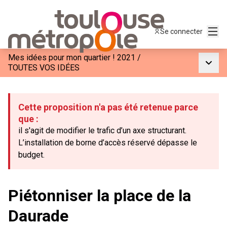
Menu
Se connecter
Mes idées pour mon quartier ! 2021
/
Menu p
TOUTES VOS IDÉES
Cette proposition n'a pas été retenue parce
que :
il s'agit de modifier le trafic d’un axe structurant.
L’installation de borne d’accès réservé dépasse le
budget.
Piétonniser la place de la
Daurade