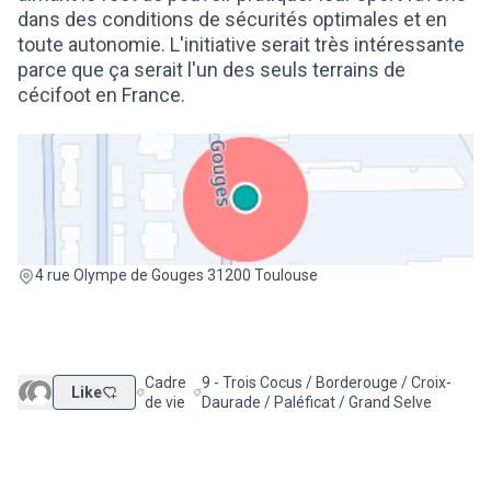
dans des conditions de sécurités optimales et en
toute autonomie. L'initiative serait très intéressante
parce que ça serait l'un des seuls terrains de
cécifoot en France.
(Lien externe)
4 rue Olympe de Gouges 31200 Toulouse
Cadre
9 - Trois Cocus / Borderouge / Croix-
Like
Filtrer les résultats de la catégorie : Cadre de vie
Filtrer les résultats pour le secteur : 9 - T
de vie
Daurade / Paléficat / Grand Selve