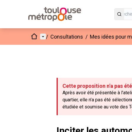
Accueil
Menu principal
/
Consultations
/
Mes idées pour mo
Cette proposition n'a pas ét
Après avoir été présentée à l’atel
quartier, elle n’a pas été sélecti
étudiée et soumise au vote des T
Inciter les autom