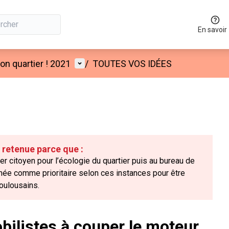
En savoir
Menu utilisateur
n quartier ! 2021
/
TOUTES VOS IDÉES
é retenue parce que :
ier citoyen pour l’écologie du quartier puis au bureau de
onnée comme prioritaire selon ces instances pour être
oulousains.
obilistes à couper le moteur