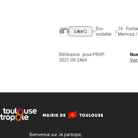
Éco-
16 - Fonta
Like
Filtrer les résultats de 
Filtrer les 
mobilité
Mermoz / 
Référence : prod-PROP-
Num
2021-09-2464
vo
Bienvenue sur Je participe,