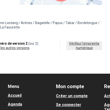
(Lien externe)
ine-Lestang / Arènes / Bagatelle / Papus / Tabar / Bordelongue /
la catégorie : Éco-mobilité
résultats pour le secteur : 16 - Fontaine-Lestang / Arènes / Bagatelle /
La Faourette
éro de version 2
(sur 2)
Vérifiez l'empreinte
ir les autres versions
numérique
Mon compte
Re
Menu
Accueil
Créer un compte
Act
Agenda
Se connecter
Ag
Té