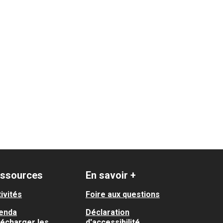
 Papus / Tabar / Bordelongue / Mermoz / La Faourette
ssources
En savoir +
ivités
Foire aux questions
enda
Déclaration
lécharger les
d'accessibilité