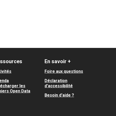
ssources
En savoir +
ivités
Foire aux questions
enda
Déclaration
lécharger les
d'accessibilité
hiers Open Data
Besoin d'aide ?