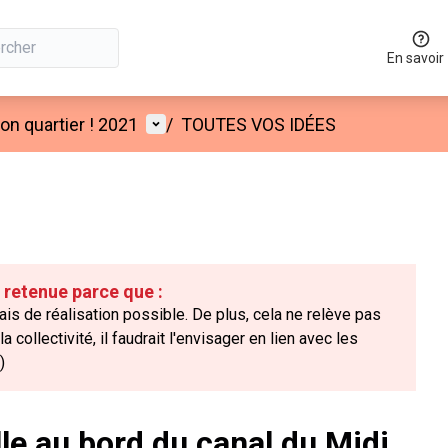
En savoir
Menu utilisateur
n quartier ! 2021
/
TOUTES VOS IDÉES
é retenue parce que :
is de réalisation possible. De plus, cela ne relève pas
collectivité, il faudrait l'envisager en lien avec les
)
lle au bord du canal du Midi