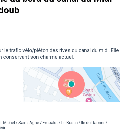
adoub
r le trafic vélo/piéton des rives du canal du midi. Elle
 en conservant son charme actuel.
(Lien externe)
nt-Michel / Saint-Agne / Empalot / Le Busca / Ile du Ramier /
la catégorie : Éco-mobilité
s résultats pour le secteur : 5 - Saint-Michel / Saint-Agne / Empalot / Le 
sir