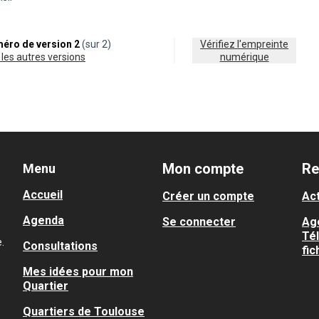
éro de version 2
(sur 2)
Vérifiez l'empreinte
ir les autres versions
numérique
Mon compte
Re
Menu
Accueil
Créer un compte
Act
Agenda
Se connecter
Ag
Té
.
Consultations
fic
Mes idées pour mon
Quartier
Quartiers de Toulouse