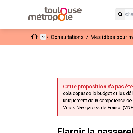
Accueil
Menu principal
/
Consultations
/
Mes idées pour mo
Cette proposition n'a pas ét
cela dépasse le budget et les déla
uniquement de la compétence de la 
Voies Navigables de France (VNF
Elargir la passere