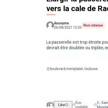
vers la cale de R
Anonyme
Non retenue
26/08/2021 12:20
La passerelle est trop étroite pou
devrait être doublée ou triplée,
boulevard montplaisir, toulouse
Éco-
5 - Sai
Like
Filtrer les résultats de 
Filtrer le
mobilité
Monplai