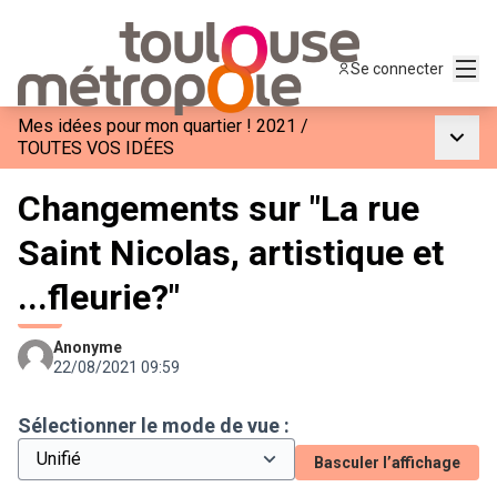
Menu
Se connecter
Mes idées pour mon quartier ! 2021
/
Menu p
TOUTES VOS IDÉES
Changements sur "La rue
Saint Nicolas, artistique et
...fleurie?"
Anonyme
22/08/2021 09:59
Sélectionner le mode de vue :
Basculer l’affichage