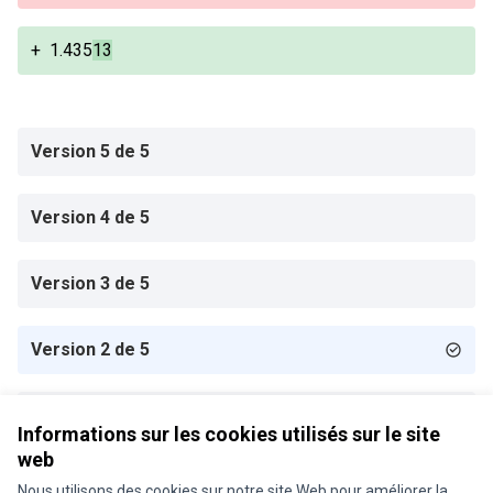
+
1.435
13
Version 5 de 5
Version 4 de 5
Version 3 de 5
Version 2 de 5
Version 1 de 5
Informations sur les cookies utilisés sur le site
web
Nous utilisons des cookies sur notre site Web pour améliorer la