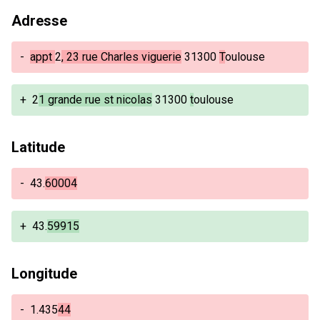
Adresse
-
appt
2
, 23 rue Charles viguerie
31300
T
oulouse
+
2
1 grande rue st nicolas
31300
t
oulouse
Latitude
-
43.
60004
+
43.
59915
Longitude
-
1.435
44