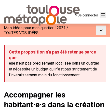
Menu
Se connecter
Mes idées pour mon quartier ! 2021
/
Menu p
TOUTES VOS IDÉES
Cette proposition n'a pas été retenue parce
que :
elle n’est pas précisément localisée dans un quartier
et nécessite un budget qui n’est pas strictement de
l’investissement mais du fonctionnement.
Accompagner les
habitant·e·s dans la création