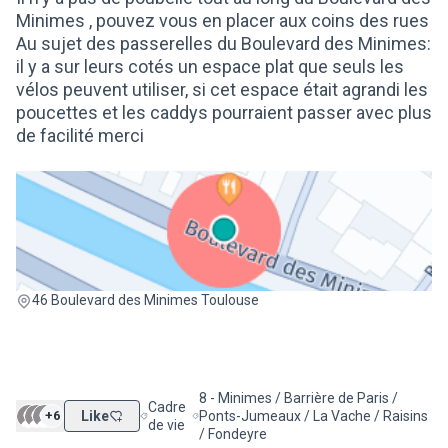
Minimes , pouvez vous en placer aux coins des rues
Au sujet des passerelles du Boulevard des Minimes:
il y a sur leurs cotés un espace plat que seuls les
vélos peuvent utiliser, si cet espace était agrandi les
poucettes et les caddys pourraient passer avec plus
de facilité merci
(Lien externe)
46 Boulevard des Minimes Toulouse
8 - Minimes / Barrière de Paris /
Cadre
+6
Like
Ponts-Jumeaux / La Vache / Raisins
Filtrer les résultats de la catégorie : Cadre de vie
Filtrer les résultats pour le secteur : 8 
de vie
/ Fondeyre