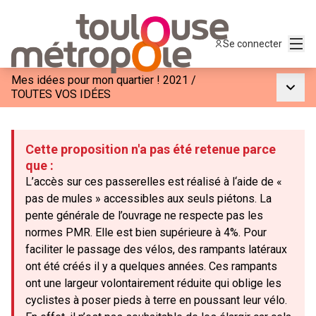
Menu
Se connecter
Mes idées pour mon quartier ! 2021
/
Menu p
TOUTES VOS IDÉES
Cette proposition n'a pas été retenue parce
que :
L’accès sur ces passerelles est réalisé à l‘aide de «
pas de mules » accessibles aux seuls piétons. La
pente générale de l’ouvrage ne respecte pas les
normes PMR. Elle est bien supérieure à 4%. Pour
faciliter le passage des vélos, des rampants latéraux
ont été créés il y a quelques années. Ces rampants
ont une largeur volontairement réduite qui oblige les
cyclistes à poser pieds à terre en poussant leur vélo.