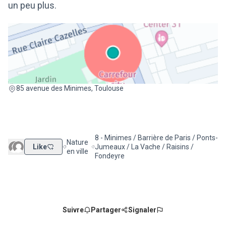
un peu plus.
(Lien externe)
85 avenue des Minimes, Toulouse
8 - Minimes / Barrière de Paris / Ponts-
Nature
Like
Jumeaux / La Vache / Raisins /
Filtrer les résultats de la catégorie : Nature en ville
Filtrer les résultats pour le secteur : 8 - 
en ville
Fondeyre
Suivre
Partager
Signaler