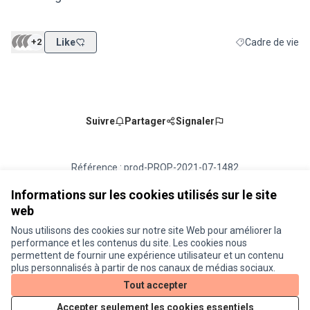
+2
Like
Cadre de vie
Filtrer les résult
Suivre
Partager
Signaler
Référence : prod-PROP-2021-07-1482
Numéro de version 2
(sur 2)
voir les autres versions
Vérifiez l'empreinte numérique
Informations sur les cookies utilisés sur le site
web
Nous utilisons des cookies sur notre site Web pour améliorer la
Conditions d'utilisation
performance et les contenus du site. Les cookies nous
Paramètres des cookies
permettent de fournir une expérience utilisateur et un contenu
Je participe ! sur X
Je participe ! sur Facebook
Je participe ! sur Instagram
plus personnalisés à partir de nos canaux de médias sociaux.
(Lien externe)
(Lien externe)
(Lien externe)
Tout accepter
Accepter seulement les cookies essentiels