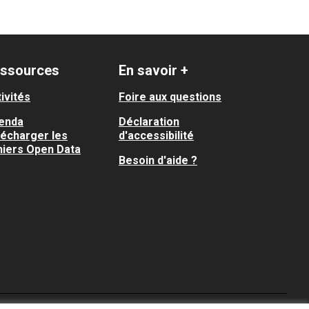
ssources
En savoir +
ivités
Foire aux questions
enda
Déclaration
lécharger les
d'accessibilité
hiers Open Data
Besoin d'aide ?