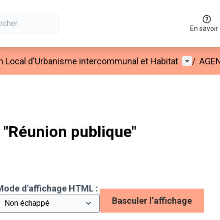
En savoir
Menu util
an Local d'Urbanisme intercommunal et Habitat
/
AGE
"Réunion publique"
Mode d'affichage HTML :
Basculer l’affichage