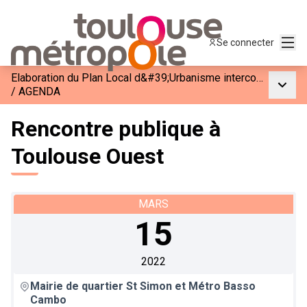
Menu
Se connecter
Elaboration du Plan Local d&#39;Urbanisme intercommunal et Habitat
Menu p
/
AGENDA
Rencontre publique à
Toulouse Ouest
MARS
15
2022
Mairie de quartier St Simon et Métro Basso
Cambo