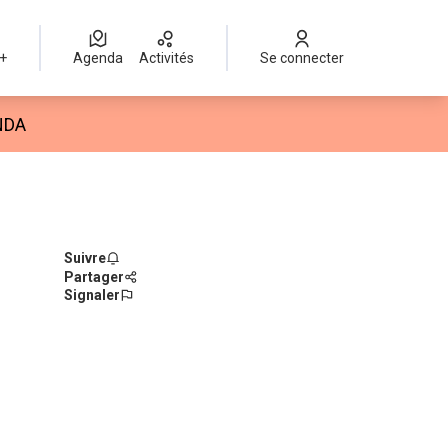
 +
Agenda
Activités
Se connecter
isateur
NDA
Suivre
Partager
Signaler