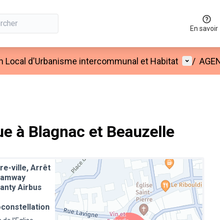
En savoir
Menu util
an Local d'Urbanisme intercommunal et Habitat
/
AGE
e à Blagnac et Beauzelle
re-ville, Arrêt
ramway
anty Airbus
constellation