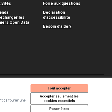
ivités
Foire aux questions
enda
Déclaration
lécharger les
d'accessibilité
hiers Open Data
Besoin d'aide ?
Je participe ! sur X
Je participe ! sur Faceboo
Je participe ! sur In
Tout accepter
(Lien externe)
(Lien externe)
(Lien externe)
Accepter seulement les
nt de fournir une
cookies essentiels
Licence Creative Comm
(Lien externe)
Paramètres