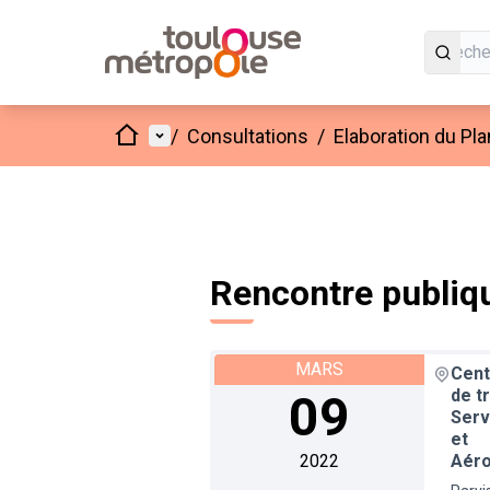
Accueil
Menu principal
/
Consultations
/
Elaboration du Pl
Rencontre publiqu
MARS
Cent
de t
09
Serv
et
2022
Aéro