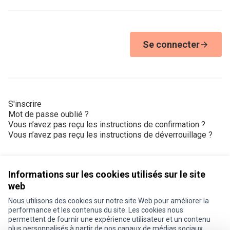
Se connecter
S'inscrire
Mot de passe oublié ?
Vous n’avez pas reçu les instructions de confirmation ?
Vous n’avez pas reçu les instructions de déverrouillage ?
Informations sur les cookies utilisés sur le site
web
Nous utilisons des cookies sur notre site Web pour améliorer la
Conditions d'utilisation
performance et les contenus du site. Les cookies nous
Paramètres des cookies
permettent de fournir une expérience utilisateur et un contenu
Je participe ! sur X
Je participe ! sur Facebook
Je participe ! sur Instagram
plus personnalisés à partir de nos canaux de médias sociaux.